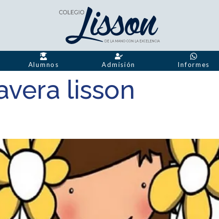
Alumnos
Admisión
Informes
avera lisson