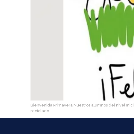
Bienvenida Primavera Nuestros alumnos del nivel Inici
reciclado.